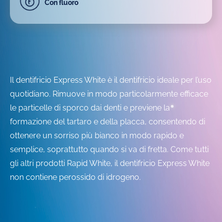
Con fluoro
Il dentifricio Express White è il dentifricio ideale per l’uso
quotidiano. Rimuove in modo particolarmente efficace
le particelle di sporco dai denti e previene la
formazione del tartaro e della placca, consentendo di
ottenere un sorriso più bianco in modo rapido e
semplice, soprattutto quando si va di fretta. Come tutti
gli altri prodotti Rapid White, il dentifricio Express White
non contiene perossido di idrogeno.