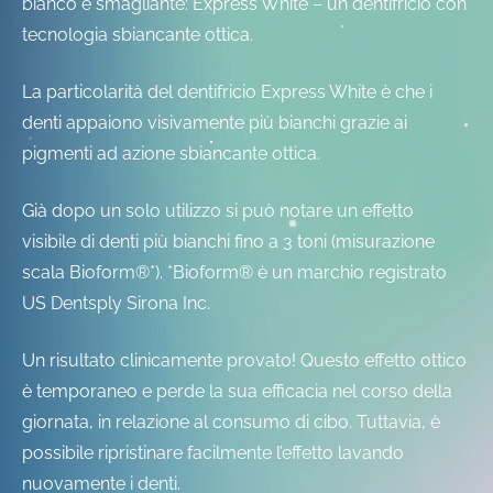
bianco e smagliante: Express White – un dentifricio con
tecnologia sbiancante ottica.
La particolarità del dentifricio Express White è che i
denti appaiono visivamente più bianchi grazie ai
pigmenti ad azione sbiancante ottica.
Già dopo un solo utilizzo si può notare un effetto
visibile di denti più bianchi fino a 3 toni (misurazione
scala Bioform®*). *Bioform® è un marchio registrato
US Dentsply Sirona Inc.
Un risultato clinicamente provato! Questo effetto ottico
è temporaneo e perde la sua efficacia nel corso della
giornata, in relazione al consumo di cibo. Tuttavia, è
possibile ripristinare facilmente l’effetto lavando
nuovamente i denti.