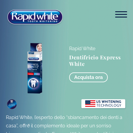
Rapid White
Dentifricio Express
White
Acquista ora
Rapid White, l’esperto dello “sbiancamento dei denti a
casa”, offre il complemento ideale per un sorriso